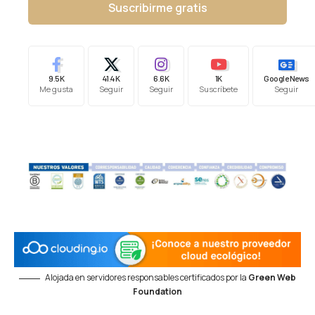
Suscribirme gratis
9.5K
41.4K
6.6K
1K
Google News
Me gusta
Seguir
Seguir
Suscríbete
Seguir
Alojada en servidores responsables certificados por la
Green Web
Foundation