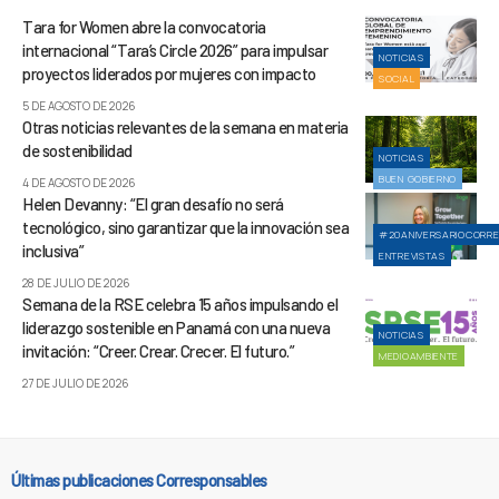
Tara for Women abre la convocatoria
internacional “Tara’s Circle 2026” para impulsar
NOTICIAS
proyectos liderados por mujeres con impacto
SOCIAL
5 DE AGOSTO DE 2026
Otras noticias relevantes de la semana en materia
de sostenibilidad
NOTICIAS
BUEN GOBIERNO
4 DE AGOSTO DE 2026
Helen Devanny: “El gran desafío no será
tecnológico, sino garantizar que la innovación sea
#20ANIVERSARIOCORR
inclusiva”
ENTREVISTAS
28 DE JULIO DE 2026
Semana de la RSE celebra 15 años impulsando el
liderazgo sostenible en Panamá con una nueva
NOTICIAS
invitación: “Creer. Crear. Crecer. El futuro.”
MEDIOAMBIENTE
27 DE JULIO DE 2026
Últimas publicaciones Corresponsables