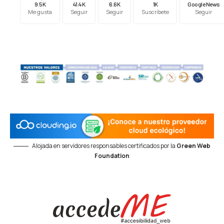
9.5K
41.4K
6.6K
1K
Google News
Me gusta
Seguir
Seguir
Suscríbete
Seguir
Alojada en servidores responsables certificados por la
Green Web
Foundation