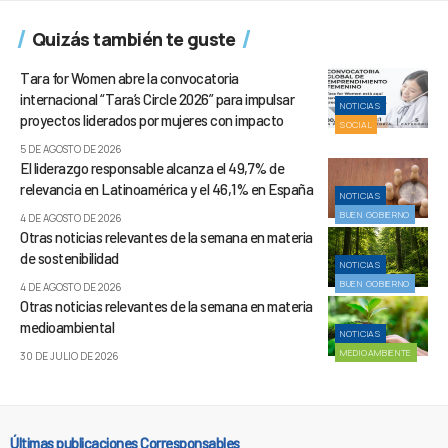
Quizás también te guste
Tara for Women abre la convocatoria
internacional “Tara’s Circle 2026” para impulsar
NOTICIAS
proyectos liderados por mujeres con impacto
SOCIAL
5 DE AGOSTO DE 2026
El liderazgo responsable alcanza el 49,7% de
relevancia en Latinoamérica y el 46,1% en España
NOTICIAS
BUEN GOBIERNO
4 DE AGOSTO DE 2026
Otras noticias relevantes de la semana en materia
de sostenibilidad
NOTICIAS
BUEN GOBIERNO
4 DE AGOSTO DE 2026
Otras noticias relevantes de la semana en materia
medioambiental
NOTICIAS
MEDIOAMBIENTE
30 DE JULIO DE 2026
Últimas publicaciones Corresponsables