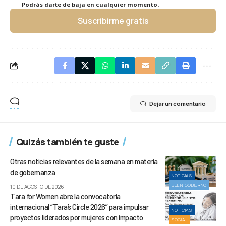
Podrás darte de baja en cualquier momento.
Suscribirme gratis
Dejar un comentario
Quizás también te guste
Otras noticias relevantes de la semana en materia
de gobernanza
NOTICIAS
BUEN GOBIERNO
10 DE AGOSTO DE 2026
Tara for Women abre la convocatoria
internacional “Tara’s Circle 2026” para impulsar
NOTICIAS
proyectos liderados por mujeres con impacto
SOCIAL