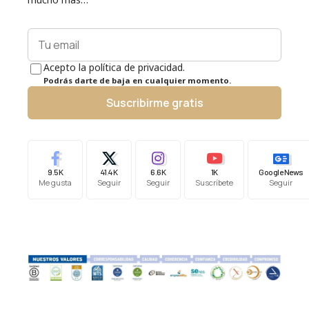
Acepto la política de privacidad.
Podrás darte de baja en cualquier momento.
Suscribirme gratis
9.5K
41.4K
6.6K
1K
Google News
Me gusta
Seguir
Seguir
Suscríbete
Seguir