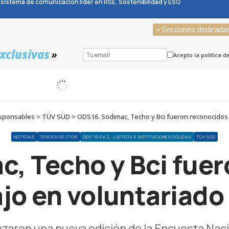
sistema de comunicación líder en RSE, Sostenibilidad y ESG
» Secciones dedicada
xclusivas
»
Acepto la política d
ponsables > TÜV SÜD > ODS16. Sodimac, Techo y Bci fueron reconocidos po
NOTICIAS
TERCER SECTOR
ODS 16 PAZ, JUSTICIA E INSTITUCIONES SÓLIDAS
TÜV SÜD
, Techo y Bci fue
ajo en voluntariado
nzaron una nueva edición de la Encuesta Nacio