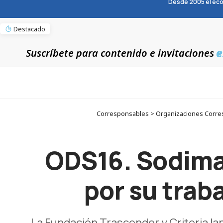
Desde 2005 el eco
Destacado
e
Suscríbete para contenido e invitaciones
Corresponsables > Organizaciones Corres
ODS16. Sodimac
por su trab
La Fundación Trascender y Criteria la