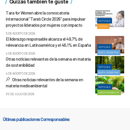
Quizás también te guste
Tara for Women abre la convocatoria
internacional “Tara’s Circle 2026” para impulsar
NOTICIAS
proyectos liderados por mujeres con impacto
SOCIAL
5 DE AGOSTO DE 2026
El liderazgo responsable alcanza el 49,7% de
relevancia en Latinoamérica y el 46,1% en España
NOTICIAS
BUEN GOBIERNO
4 DE AGOSTO DE 2026
Otras noticias relevantes de la semana en materia
de sostenibilidad
NOTICIAS
BUEN GOBIERNO
4 DE AGOSTO DE 2026
Otras noticias relevantes de la semana en
materia medioambiental
NOTICIAS
MEDIOAMBIENTE
30 DE JULIO DE 2026
Últimas publicaciones Corresponsables