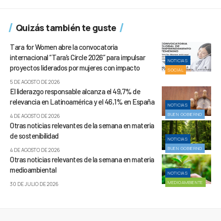
Quizás también te guste
Tara for Women abre la convocatoria
internacional “Tara’s Circle 2026” para impulsar
NOTICIAS
proyectos liderados por mujeres con impacto
SOCIAL
5 DE AGOSTO DE 2026
El liderazgo responsable alcanza el 49,7% de
relevancia en Latinoamérica y el 46,1% en España
NOTICIAS
BUEN GOBIERNO
4 DE AGOSTO DE 2026
Otras noticias relevantes de la semana en materia
de sostenibilidad
NOTICIAS
BUEN GOBIERNO
4 DE AGOSTO DE 2026
Otras noticias relevantes de la semana en materia
medioambiental
NOTICIAS
MEDIOAMBIENTE
30 DE JULIO DE 2026