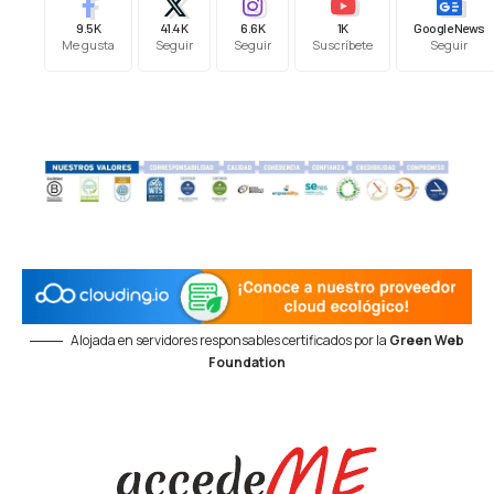
9.5K
41.4K
6.6K
1K
Google News
Me gusta
Seguir
Seguir
Suscríbete
Seguir
Alojada en servidores responsables certificados por la
Green Web
Foundation