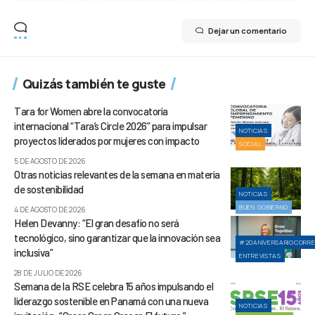
Dejar un comentario
Quizás también te guste
Tara for Women abre la convocatoria
internacional “Tara’s Circle 2026” para impulsar
NOTICIAS
proyectos liderados por mujeres con impacto
SOCIAL
5 DE AGOSTO DE 2026
Otras noticias relevantes de la semana en materia
de sostenibilidad
NOTICIAS
BUEN GOBIERNO
4 DE AGOSTO DE 2026
Helen Devanny: “El gran desafío no será
tecnológico, sino garantizar que la innovación sea
#20ANIVERSARIOCORR
inclusiva”
ENTREVISTAS
28 DE JULIO DE 2026
Semana de la RSE celebra 15 años impulsando el
liderazgo sostenible en Panamá con una nueva
NOTICIAS