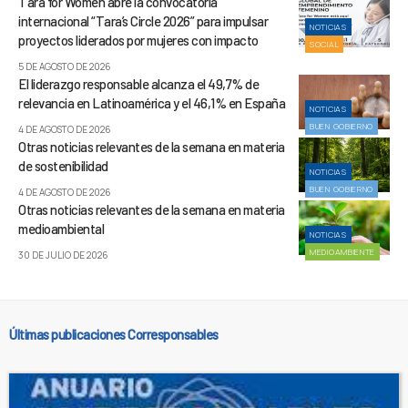
Tara for Women abre la convocatoria
internacional “Tara’s Circle 2026” para impulsar
NOTICIAS
proyectos liderados por mujeres con impacto
SOCIAL
5 DE AGOSTO DE 2026
El liderazgo responsable alcanza el 49,7% de
relevancia en Latinoamérica y el 46,1% en España
NOTICIAS
BUEN GOBIERNO
4 DE AGOSTO DE 2026
Otras noticias relevantes de la semana en materia
de sostenibilidad
NOTICIAS
BUEN GOBIERNO
4 DE AGOSTO DE 2026
Otras noticias relevantes de la semana en materia
medioambiental
NOTICIAS
MEDIOAMBIENTE
30 DE JULIO DE 2026
Últimas publicaciones Corresponsables