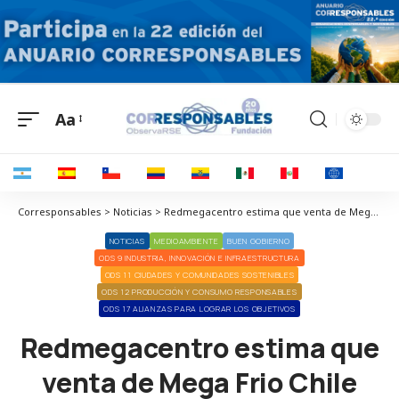
Aa
Corresponsables > Noticias > Redmegacentro estima que venta de Mega Frio Chile generará una utilidad aproximada de US$642 millones
NOTICIAS
MEDIOAMBIENTE
BUEN GOBIERNO
ODS 9 INDUSTRIA, INNOVACIÓN E INFRAESTRUCTURA
ODS 11 CIUDADES Y COMUNIDADES SOSTENIBLES
ODS 12 PRODUCCIÓN Y CONSUMO RESPONSABLES
ODS 17 ALIANZAS PARA LOGRAR LOS OBJETIVOS
Redmegacentro estima que
venta de Mega Frio Chile