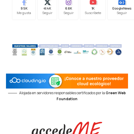
9.5K
41.4K
6.6K
1K
Google News
Me gusta
Seguir
Seguir
Suscríbete
Seguir
Alojada en servidores responsables certificados por la
Green Web
Foundation