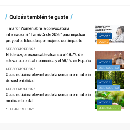
Quizás también te guste
Tara for Women abre la convocatoria
internacional “Tara’s Circle 2026” para impulsar
NOTICIAS
proyectos liderados por mujeres con impacto
SOCIAL
5 DE AGOSTO DE 2026
El liderazgo responsable alcanza el 49,7% de
relevancia en Latinoamérica y el 46,1% en España
NOTICIAS
BUEN GOBIERNO
4 DE AGOSTO DE 2026
Otras noticias relevantes de la semana en materia
de sostenibilidad
NOTICIAS
BUEN GOBIERNO
4 DE AGOSTO DE 2026
Otras noticias relevantes de la semana en materia
medioambiental
NOTICIAS
MEDIOAMBIENTE
30 DE JULIO DE 2026