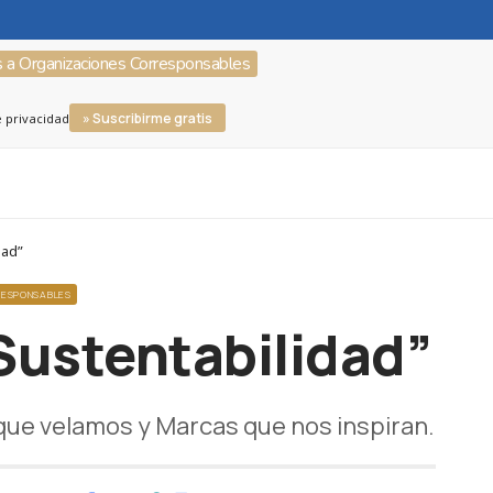
s a Organizaciones Corresponsables
» Suscribirme gratis
e privacidad
dad”
RESPONSABLES
Sustentabilidad”
que velamos y Marcas que nos inspiran.