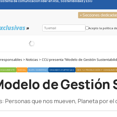
sistema de comunicación líder en RSE, Sostenibilidad y ESG
» Secciones dedicada
xclusivas
»
Acepto la política d
responsables > Noticias > CCU presenta “Modelo de Gestión Sustentabili
DIOAMBIENTE
SOCIAL
BUEN GOBIERNO
GRANDES EMPRESAS
ODS 12 PRODUCCIÓN Y CONSUMO 
odelo de Gestión 
s: Personas que nos mueven, Planeta por el 