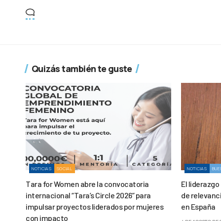
Quizás también te guste
NOTICIAS
SOCIAL
NOTICIAS
BUE
Tara for Women abre la convocatoria
El liderazgo
internacional “Tara’s Circle 2026” para
de relevanc
impulsar proyectos liderados por mujeres
en España
con impacto