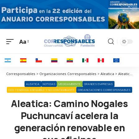
Aa
Corresponsables > Organizaciones Corresponsables > Aleatica > Aleatica: Camino Nogales Puchuncaví acelera la generación renovable en sus oficinas
ALEATICA
NOTICIAS
MEDIOAMBIENTE
GRANDES EMPRESAS
ODS 7 ENERGÍA ASEQUIBLE Y NO CONTAMINANTE
ORGANIZACIONES CORRESPONSABLES
Aleatica: Camino Nogales
Puchuncaví acelera la
generación renovable en