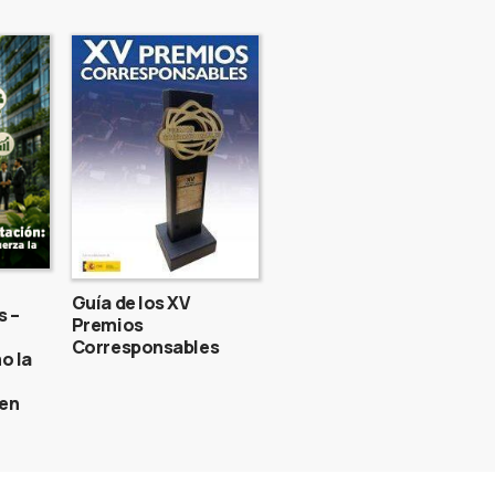
Guía de los XV
s –
Premios
Corresponsables
o la
gen