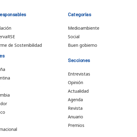
responsables
Categorías
ación
Medioambiente
ervaRSE
Social
rme de Sostenibilidad
Buen gobierno
es
Secciones
aña
Entrevistas
ntina
Opinión
e
Actualidad
ombia
Agenda
ador
Revista
ico
Anuario
Premios
rnacional