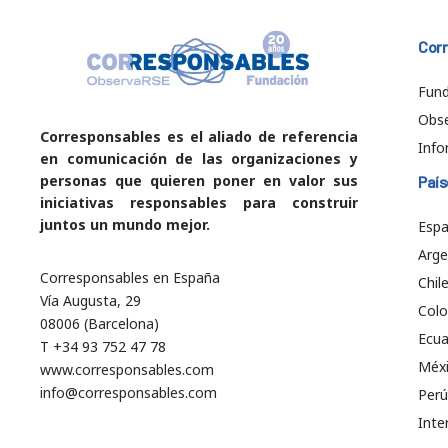
Cor
Fund
Obs
Corresponsables es el aliado de referencia
Info
en comunicación de las organizaciones y
personas que quieren poner en valor sus
País
iniciativas responsables para construir
juntos un mundo mejor.
Esp
Arge
Corresponsables en España
Chil
Vía Augusta, 29
Col
08006 (Barcelona)
Ecu
T +34 93 752 47 78
Méx
www.corresponsables.com
info@corresponsables.com
Perú
Inte