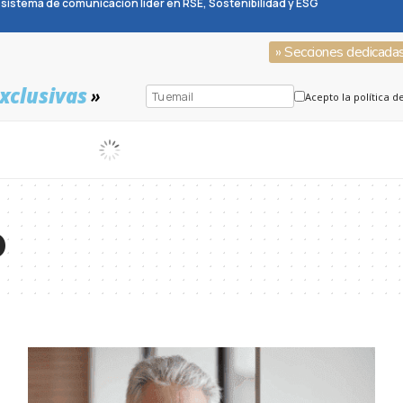
sistema de comunicación líder en RSE, Sostenibilidad y ESG
» Secciones dedicada
xclusivas
»
Acepto la política d
o