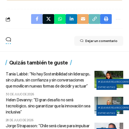
Dejar un comentario
Quizás también te guste
Tania Labbé: “No hay Sostenibilidad sin liderazgo,
sin cultura, sin confianza y sin conversaciones
#20ANIVERSARIOCORR
que movilicen nuevas formas de decidir y actuar”
ENTREVISTAS
30 DE JULIO DE 2026
Helen Devanny: “El gran desafío no será
tecnológico, sino garantizar que la innovación sea
#20ANIVERSARIOCORR
inclusiva”
ENTREVISTAS
28 DE JULIO DE 2026
Jorge Strapasson: “Chile será clave para impulsar