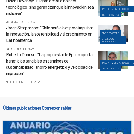
Helen Devanny: “El gran desafío no será
tecnológico, sino garantizar que la innovación sea
#20ANIVERSARIOCORR
inclusiva”
ENTREVISTAS
28 DE JULIO DE 2026
Jorge Strapasson: “Chile será clave para impulsar
la innovación, la sostenibilidad y el crecimiento en
ENTREVISTAS
GRANDES
Latinoamérica”
EMPRESAS
14 DE JULIO DE 2026
Roberto Donoso: “La propuesta de Epson aporta
beneficios tangibles en términos de
#20ANIVERSARIOCORR
sustentabilidad, ahorro energético y velocidad de
ENTREVISTAS
impresión”
9 DE DICIEMBRE DE 2025
Últimas publicaciones Corresponsables