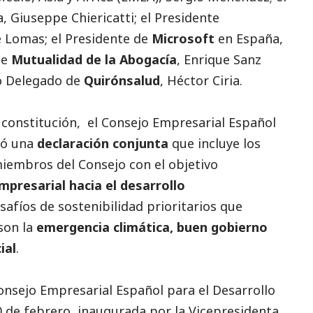
 Giuseppe Chiericatti; el Presidente
 Lomas; el Presidente de
Microsoft
en España,
de
Mutualidad de la Abogacía
, Enrique Sanz
o Delegado de
Quirónsalud
, Héctor Ciria.
constitución, el Consejo Empresarial Español
nzó una
declaración conjunta
que incluye los
embros del Consejo con el objetivo
empresarial hacia el desarrollo
afíos de sostenibilidad prioritarios que
son la
emergencia climática,
buen gobierno
ial
.
onsejo Empresarial Español para el Desarrollo
0 de febrero, inaugurada por la Vicepresidenta