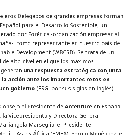
sejeros Delegados de
grandes empresas
forman
Español para el Desarrollo Sostenible
, un
iderado por
Forética
-organización empresarial
spaña-, como representante en nuestro país del
inable Development (WBCSD). Se trata de un
 de alto nivel en el que los máximos
s generan
una respuesta estratégica conjunta
e la acción ante los importantes retos en
uen gobierno
(ESG, por sus siglas en inglés).
Consejo el Presidente de
Accenture
en España,
 la Vicepresidenta y Directora General
Mariangela Marseglia; el Presidente
edio, Asia y África (EMEA), Sergio Menéndez; el