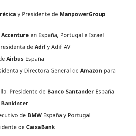
rética
y Presidente de
ManpowerGroup
e
Accenture
en España, Portugal e Israel
Presidenta de
Adif
y Adif AV
 de
Airbus
España
sidenta y Directora General de
Amazon
para
lla, Presidente de
Banco Santander
España
e
Bankinter
ecutivo de
BMW
España y Portugal
esidente de
CaixaBank