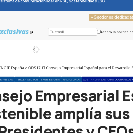
sistema de comunicación líder en RSE, Sostenibilidad y ESG
» Secciones dedicada
xclusivas
»
Acepto la política d
GIE España > ODS17. El Consejo Empresarial Español para el Desarrollo 
EMPRESAS
TERCER SECTOR
ENGIE ESPAÑA
GRUPO OHLA
ODS 17 ALIANZAS PARA LOGRAR LOS 
sejo Empresarial E
stenible amplía sus
Presidentes y CEO