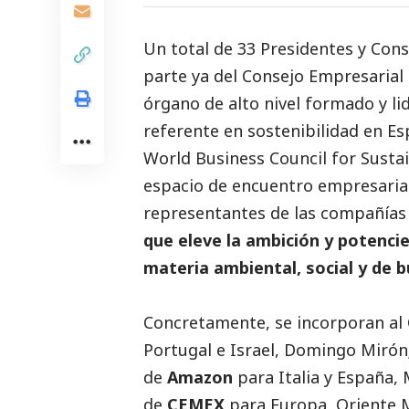
Un total de 33 Presidentes y Con
parte ya del
Consejo Empresarial 
órgano de alto nivel formado y l
referente en sostenibilidad en E
World Business Council for Susta
espacio de encuentro empresarial
representantes de las compañía
que eleve la ambición y potenci
materia ambiental,
social
y de
b
Concretamente, se incorporan al 
Portugal e Israel, Domingo Mirón;
de
Amazon
para Italia y España, 
de
CEMEX
para Europa, Oriente M