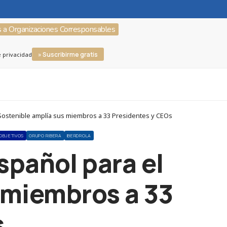
s a Organizaciones Corresponsables
» Suscribirme gratis
e privacidad
Sostenible amplía sus miembros a 33 Presidentes y CEOs
OBJETIVOS
GRUPO RIBERA
IBERDROLA
spañol para el
 miembros a 33
s