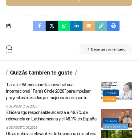
Dejar un comentario
Quizás también te guste
Tara for Women abre la convocatoria
internacional “Tara’s Circle 2026” para impulsar
NOTICIAS
proyectos liderados por mujeres con impacto
SOCIAL
5 DE AGOSTO DE 2026
El liderazgo responsable alcanza el 49,7% de
relevancia en Latinoamérica y el 46,1% en España
NOTICIAS
BUEN GOBIERNO
4 DE AGOSTO DE 2026
Otras noticias relevantes de la semana en materia