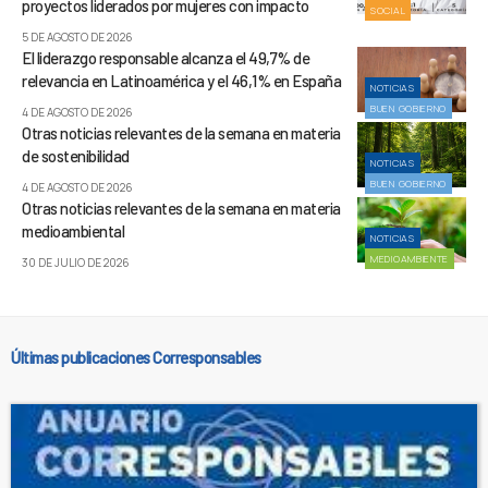
proyectos liderados por mujeres con impacto
SOCIAL
5 DE AGOSTO DE 2026
El liderazgo responsable alcanza el 49,7% de
relevancia en Latinoamérica y el 46,1% en España
NOTICIAS
BUEN GOBIERNO
4 DE AGOSTO DE 2026
Otras noticias relevantes de la semana en materia
de sostenibilidad
NOTICIAS
BUEN GOBIERNO
4 DE AGOSTO DE 2026
Otras noticias relevantes de la semana en materia
medioambiental
NOTICIAS
MEDIOAMBIENTE
30 DE JULIO DE 2026
Últimas publicaciones Corresponsables