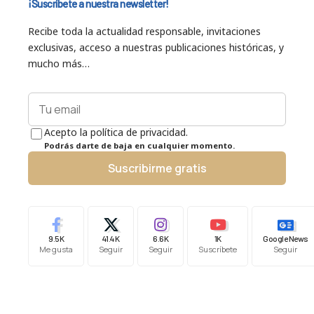
¡Suscríbete a nuestra newsletter!
Recibe toda la actualidad responsable, invitaciones
exclusivas, acceso a nuestras publicaciones históricas, y
mucho más…
Acepto la política de privacidad.
Podrás darte de baja en cualquier momento.
Suscribirme gratis
9.5K
41.4K
6.6K
1K
Google News
Me gusta
Seguir
Seguir
Suscríbete
Seguir