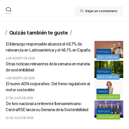
Dejar un comentario
Quizás también te guste
El liderazgo responsable alcanza el 49,7% de
relevancia en Latinoamérica y el 46,1% en España
NOTICIAS
BUEN GOBIERNO
4 DE AGOSTO DE 2026
Otras noticias relevantes de la semana en materia
de sostenibilidad
NOTICIAS
BUEN GOBIERNO
4 DE AGOSTO DE 2026
El nuevo ADN corporativo: Del freno regulatorio al
motor sostenible
OPINIÓN
MEDIOAMBIENTE
27 DE JULIO DE 2026
De foro nacional a referente Iberoamericano:
CentraRSE lanza su Semana de la Sostenibilidad
NOTICIAS
MEDIOAMBIENTE
24 DE JULIO DE 2026