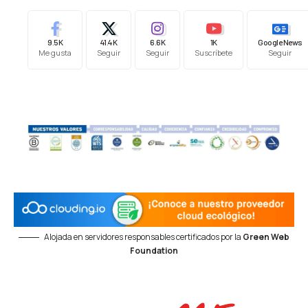
9.5K
41.4K
6.6K
1K
Google News
Me gusta
Seguir
Seguir
Suscríbete
Seguir
Alojada en servidores responsables certificados por la
Green Web
Foundation