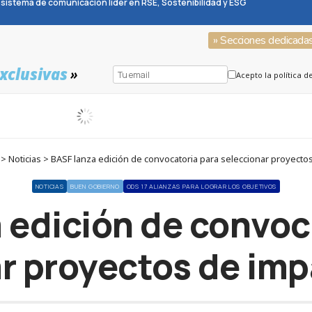
sistema de comunicación líder en RSE, Sostenibilidad y ESG
» Secciones dedicada
xclusivas
»
Acepto la política d
 Noticias > BASF lanza edición de convocatoria para seleccionar proyectos
NOTICIAS
BUEN GOBIERNO
ODS 17 ALIANZAS PARA LOGRAR LOS OBJETIVOS
 edición de convoc
r proyectos de imp