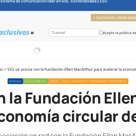
sistema de comunicación líder en RSE, Sostenibilidad y ESG
» Secciones dedicada
xclusivas
»
Acepto la política d
s > SIG se asocia con la Fundación Ellen MacArthur para acelerar la econom
NOTICIAS
MEDIOAMBIENTE
SOCIAL
ODS 11 CIUDADES Y COMUNIDADES SOSTENIBLES
n la Fundación Ell
economía circular d
sociación en red con la Fundación Ellen Mac