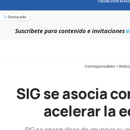
Desde 2005 el eco
Destacado
e
Suscríbete para contenido e invitaciones
Corresponsables > Noticia
SIG se asocia co
acelerar la 
SIG se enorgullece de anunciar su a