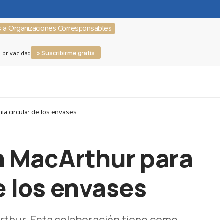
s a Organizaciones Corresponsables
» Suscribirme gratis
e privacidad
ía circular de los envases
en MacArthur para
e los envases
Arthur. Esta colaboración tiene como