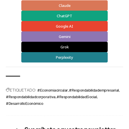
Claude
ChatGPT
Google AI
Gemini
Grok
Perplexity
ETIQUETADO:
#Economíacircular
#Respondabilidadempresarial
#Respondabilidadcorporativa
#RespondabilidadSocial
#DesarrolloEconómico