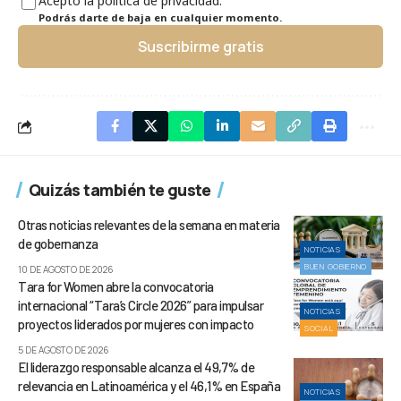
Acepto la política de privacidad.
Podrás darte de baja en cualquier momento.
Suscribirme gratis
Quizás también te guste
Otras noticias relevantes de la semana en materia
de gobernanza
NOTICIAS
BUEN GOBIERNO
10 DE AGOSTO DE 2026
Tara for Women abre la convocatoria
internacional “Tara’s Circle 2026” para impulsar
NOTICIAS
proyectos liderados por mujeres con impacto
SOCIAL
5 DE AGOSTO DE 2026
El liderazgo responsable alcanza el 49,7% de
relevancia en Latinoamérica y el 46,1% en España
NOTICIAS