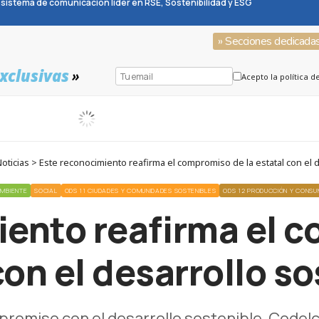
sistema de comunicación líder en RSE, Sostenibilidad y ESG
» Secciones dedicada
xclusivas
»
Acepto la política d
ticias > Este reconocimiento reafirma el compromiso de la estatal con el d
MBIENTE
SOCIAL
ODS 11 CIUDADES Y COMUNIDADES SOSTENIBLES
ODS 12 PRODUCCIÓN Y CONS
iento reafirma el c
con el desarrollo so
promiso con el desarrollo sostenible, Codelco