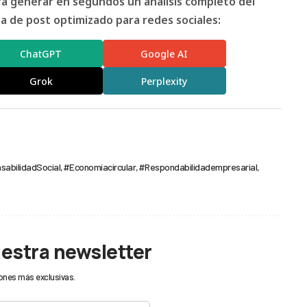
ara generar en segundos un análisis completo del
 de post optimizado para redes sociales:
ChatGPT
Google AI
Grok
Perplexity
abilidadSocial
#Economíacircular
#Respondabilidadempresarial
uestra newsletter
ones más exclusivas.