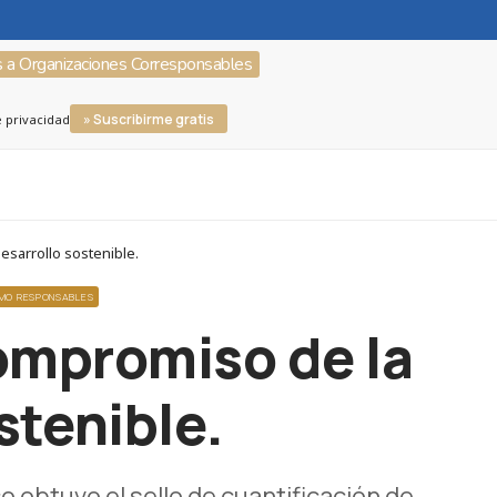
s a Organizaciones Corresponsables
» Suscribirme gratis
e privacidad
esarrollo sostenible.
UMO RESPONSABLES
ompromiso de la
stenible.
 obtuvo el sello de cuantificación de