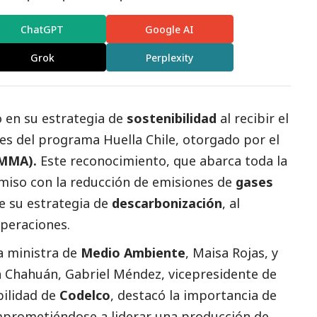
ChatGPT
Google AI
Grok
Perplexity
 en su estrategia de
sostenibilidad
al recibir el
nes del programa Huella Chile, otorgado por el
(MMA).
Este reconocimiento, que abarca toda la
miso con la reducción de emisiones de
gases
e su estrategia de
descarbonización
, al
operaciones.
a ministra de
Medio Ambiente
, Maisa Rojas, y
na Chahuán, Gabriel Méndez, vicepresidente de
bilidad de
Codelco
, destacó la importancia de
mprometiéndose a liderar una producción de