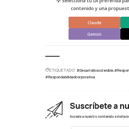
💡 Selecciona tu IA preferida p
contenido y una propuesta
Claude
Gemini
ETIQUETADO:
#Desarrollosostenible
#Respons
#Respondabilidadcorporativa
Suscríbete a n
Accede a nuestro contenido e invitaci