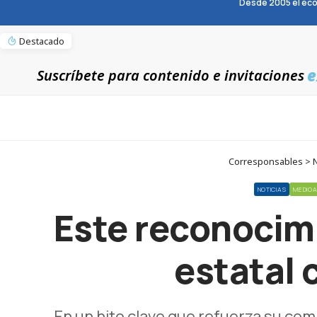
Desde 2005 el eco
Destacado
e
Suscríbete para contenido e invitaciones
Corresponsables > No
NOTICIAS
MEDIOA
Este reconocim
estatal 
En un hito clave que refuerza su com