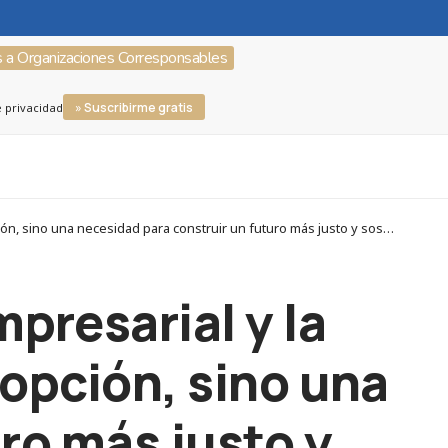
s a Organizaciones Corresponsables
» Suscribirme gratis
e privacidad
Corresponsables > #20AniversarioCorresponsables > José Luis Fernández: “La ética empresarial y la Responsabilidad Social no son una opción, sino una necesidad para construir un futuro más justo y sostenible”
presarial y la
opción, sino una
ro más justo y