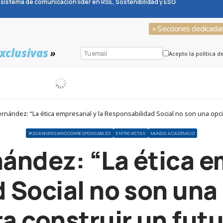
sistema de comunicación líder en RSE, Sostenibilidad y ESG
» Secciones dedicada
xclusivas
»
Acepto la política d
#20ANIVERSARIOCORRESPONSABLES
ENTREVISTAS
MUNDO ACADÉMICO
nández: “La ética em
 Social no son una 
a construir un futu