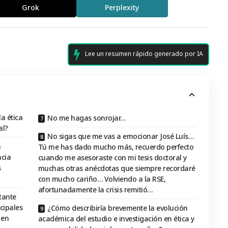
Grok
Perplexity
Lee un resumen rápido generado por IA
a ética
No me hagas sonrojar…
al?
No sigas que me vas a emocionar José Luís…
n
Tú me has dado mucho más, recuerdo perfecto
ncia
cuando me asesoraste con mi tesis doctoral y
s
muchas otras anécdotas que siempre recordaré
con mucho cariño… Volviendo a la RSE,
afortunadamente la crisis remitió…
tante
cipales
¿Cómo describiría brevemente la evolución
 en
académica del estudio e investigación en ética y