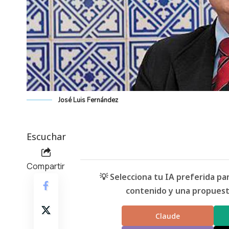
José Luis Fernández
Escuchar
Compartir
💡 Selecciona tu IA preferida p
contenido y una propuesta
Claude