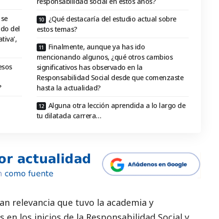
responsabilidad social en estos años?
 se
¿Qué destacaría del estudio actual sobre
do del
estos temas?
tiva’,
Finalmente, aunque ya has ido
mencionando algunos, ¿qué otros cambios
esos
significativos has observado en la
Responsabilidad Social desde que comenzaste
?
hasta la actualidad?
Alguna otra lección aprendida a lo largo de
tu dilatada carrera…
n relevancia que tuvo la academia y
 en los inicios de la Responsabilidad
Social
y