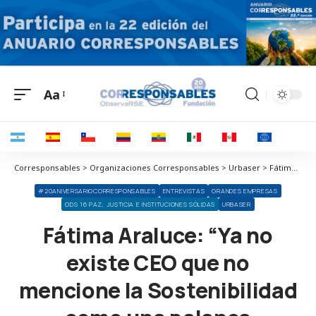
Aa
Corresponsables > Organizaciones Corresponsables > Urbaser > Fátima Araluce: “Ya no existe CEO que no mencione la Sostenibilidad como una palanca fundamental de negocio”
#20ANIVERSARIOCORRESPONSABLES
ENTREVISTAS
GRANDES EMPRESAS
ODS 16 PAZ, JUSTICIA E INSTITUCIONES SÓLIDAS
URBASER
Fátima Araluce: “Ya no
existe CEO que no
mencione la Sostenibilidad