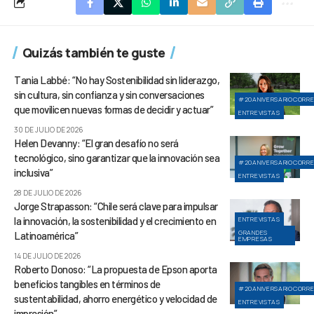
Quizás también te guste
Tania Labbé: “No hay Sostenibilidad sin liderazgo,
sin cultura, sin confianza y sin conversaciones
#20ANIVERSARIOCORR
que movilicen nuevas formas de decidir y actuar”
ENTREVISTAS
30 DE JULIO DE 2026
Helen Devanny: “El gran desafío no será
tecnológico, sino garantizar que la innovación sea
#20ANIVERSARIOCORR
inclusiva”
ENTREVISTAS
28 DE JULIO DE 2026
Jorge Strapasson: “Chile será clave para impulsar
la innovación, la sostenibilidad y el crecimiento en
ENTREVISTAS
GRANDES
Latinoamérica”
EMPRESAS
14 DE JULIO DE 2026
Roberto Donoso: “La propuesta de Epson aporta
beneficios tangibles en términos de
#20ANIVERSARIOCORR
sustentabilidad, ahorro energético y velocidad de
ENTREVISTAS
impresión”