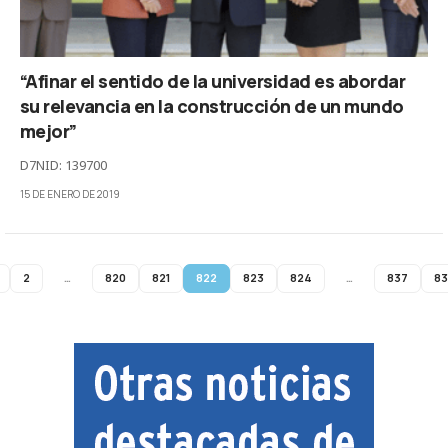
“Afinar el sentido de la universidad es abordar
su relevancia en la construcción de un mundo
mejor”
D7NID: 139700
15 DE ENERO DE 2019
2
…
820
821
822
823
824
…
837
83