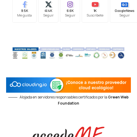
9.5K
41.4K
6.6K
1K
Google News
Me gusta
Seguir
Seguir
Suscríbete
Seguir
Alojada en servidores responsables certificados por la
Green Web
Foundation