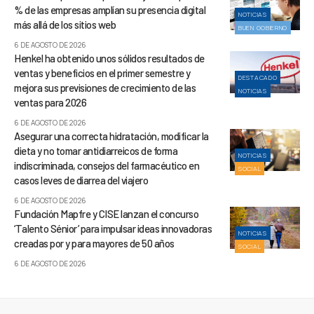
% de las empresas amplían su presencia digital
NOTICIAS
más allá de los sitios web
BUEN GOBIERNO
6 DE AGOSTO DE 2026
Henkel ha obtenido unos sólidos resultados de
ventas y beneficios en el primer semestre y
DESTACADO
mejora sus previsiones de crecimiento de las
NOTICIAS
ventas para 2026
6 DE AGOSTO DE 2026
Asegurar una correcta hidratación, modificar la
dieta y no tomar antidiarreicos de forma
NOTICIAS
indiscriminada, consejos del farmacéutico en
SOCIAL
casos leves de diarrea del viajero
6 DE AGOSTO DE 2026
Fundación Mapfre y CISE lanzan el concurso
‘Talento Sénior’ para impulsar ideas innovadoras
NOTICIAS
creadas por y para mayores de 50 años
SOCIAL
6 DE AGOSTO DE 2026