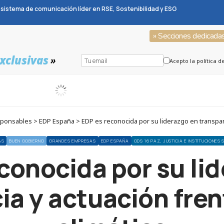
sistema de comunicación líder en RSE, Sostenibilidad y ESG
» Secciones dedicada
xclusivas
»
Acepto la política d
nsables > EDP España > EDP es reconocida por su liderazgo en transparen
AS
BUEN GOBIERNO
GRANDES EMPRESAS
EDP ESPAÑA
ODS 16 PAZ, JUSTICIA E INSTITUCIONES 
conocida por su li
ia y actuación fren