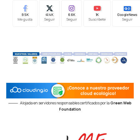
9.5K
41.4K
6.6K
1K
Google News
Me gusta
Seguir
Seguir
Suscríbete
Seguir
Alojada en servidores responsables certificados por la
Green Web
Foundation