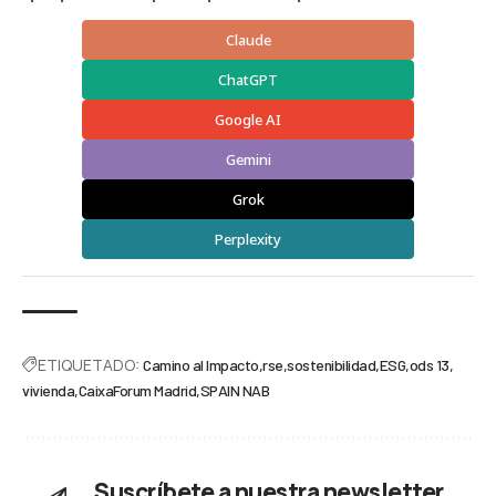
Claude
ChatGPT
Google AI
Gemini
Grok
Perplexity
ETIQUETADO:
Camino al Impacto
rse
sostenibilidad
ESG
ods 13
vivienda
CaixaForum Madrid
SPAIN NAB
Suscríbete a nuestra newsletter