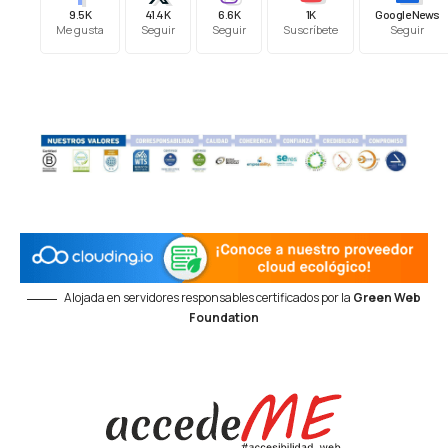
9.5K
41.4K
6.6K
1K
Google News
Me gusta
Seguir
Seguir
Suscríbete
Seguir
Alojada en servidores responsables certificados por la
Green Web
Foundation