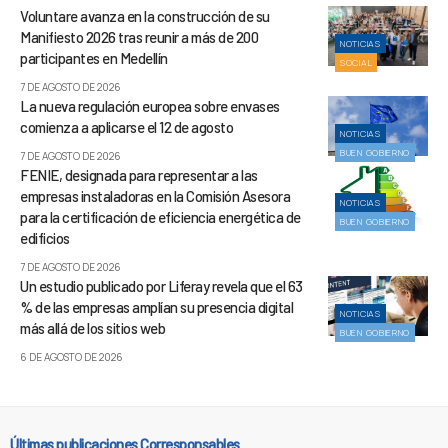
Voluntare avanza en la construcción de su
Manifiesto 2026 tras reunir a más de 200
NOTICIAS
participantes en Medellín
SOCIAL
7 DE AGOSTO DE 2026
La nueva regulación europea sobre envases
comienza a aplicarse el 12 de agosto
NOTICIAS
BUEN GOBIERNO
7 DE AGOSTO DE 2026
FENIE, designada para representar a las
empresas instaladoras en la Comisión Asesora
NOTICIAS
para la certificación de eficiencia energética de
BUEN GOBIERNO
edificios
7 DE AGOSTO DE 2026
Un estudio publicado por Liferay revela que el 63
% de las empresas amplían su presencia digital
NOTICIAS
más allá de los sitios web
BUEN GOBIERNO
6 DE AGOSTO DE 2026
Últimas publicaciones Corresponsables