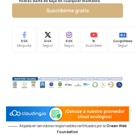
Podrás darte de baja en cualquier momento.
Suscribirme gratis
9.5K
41.4K
6.6K
1K
Google News
Me gusta
Seguir
Seguir
Suscríbete
Seguir
Alojada en servidores responsables certificados por la
Green Web
Foundation