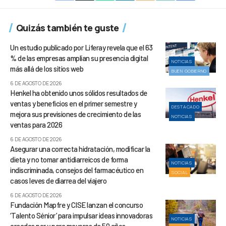
Quizás también te guste
Un estudio publicado por Liferay revela que el 63
% de las empresas amplían su presencia digital
NOTICIAS
más allá de los sitios web
BUEN GOBIERNO
6 DE AGOSTO DE 2026
Henkel ha obtenido unos sólidos resultados de
ventas y beneficios en el primer semestre y
DESTACADO
mejora sus previsiones de crecimiento de las
NOTICIAS
ventas para 2026
6 DE AGOSTO DE 2026
Asegurar una correcta hidratación, modificar la
dieta y no tomar antidiarreicos de forma
NOTICIAS
indiscriminada, consejos del farmacéutico en
SOCIAL
casos leves de diarrea del viajero
6 DE AGOSTO DE 2026
Fundación Mapfre y CISE lanzan el concurso
‘Talento Sénior’ para impulsar ideas innovadoras
NOTICIAS
creadas por y para mayores de 50 años