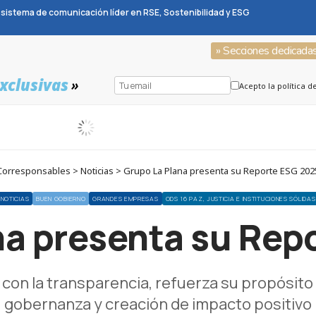
sistema de comunicación líder en RSE, Sostenibilidad y ESG
» Secciones dedicada
xclusivas
»
Acepto la política d
Corresponsables > Noticias > Grupo La Plana presenta su Reporte ESG 202
NOTICIAS
BUEN GOBIERNO
GRANDES EMPRESAS
ODS 16 PAZ, JUSTICIA E INSTITUCIONES SÓLIDAS
na presenta su Rep
on la transparencia, refuerza su propósito c
gobernanza y creación de impacto positivo