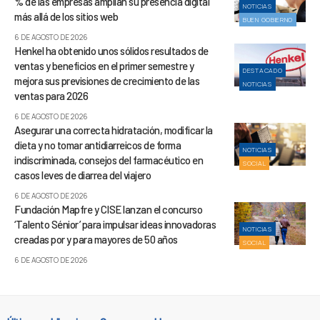
% de las empresas amplían su presencia digital
NOTICIAS
más allá de los sitios web
BUEN GOBIERNO
6 DE AGOSTO DE 2026
Henkel ha obtenido unos sólidos resultados de
ventas y beneficios en el primer semestre y
DESTACADO
mejora sus previsiones de crecimiento de las
NOTICIAS
ventas para 2026
6 DE AGOSTO DE 2026
Asegurar una correcta hidratación, modificar la
dieta y no tomar antidiarreicos de forma
NOTICIAS
indiscriminada, consejos del farmacéutico en
SOCIAL
casos leves de diarrea del viajero
6 DE AGOSTO DE 2026
Fundación Mapfre y CISE lanzan el concurso
‘Talento Sénior’ para impulsar ideas innovadoras
NOTICIAS
creadas por y para mayores de 50 años
SOCIAL
6 DE AGOSTO DE 2026