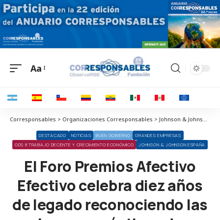
Aa
Corresponsables > Organizaciones Corresponsables > Johnson & Johnson España > El Foro Premios Afectivo Efectivo celebra diez años de legado reconociendo las buenas prácticas de proyectos e iniciativas sanitarias
DESTACADO
NOTICIAS
BUEN GOBIERNO
GRANDES EMPRESAS
ODS 8 TRABAJO DECENTE Y CRECIMIENTO ECONÓMICO
JOHNSON & JOHNSON ESPAÑA
El Foro Premios Afectivo
Efectivo celebra diez años
de legado reconociendo las