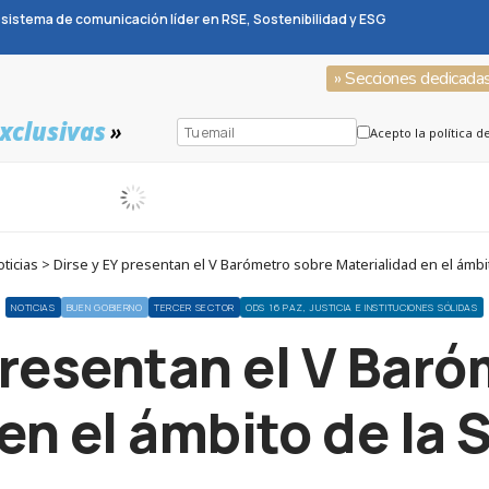
sistema de comunicación líder en RSE, Sostenibilidad y ESG
» Secciones dedicada
xclusivas
»
Acepto la política d
icias > Dirse y EY presentan el V Barómetro sobre Materialidad en el ámbit
NOTICIAS
BUEN GOBIERNO
TERCER SECTOR
ODS 16 PAZ, JUSTICIA E INSTITUCIONES SÓLIDAS
presentan el V Bar
en el ámbito de la 