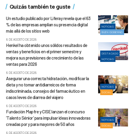
Quizás también te guste
Un estudio publicado por Liferay revela que el 63
% de las empresas amplían su presencia digital
NOTICIAS
más allá de los sitios web
BUEN GOBIERNO
6 DE AGOSTO DE 2026
Henkel ha obtenido unos sólidos resultados de
ventas y beneficios en el primer semestre y
DESTACADO
mejora sus previsiones de crecimiento de las
NOTICIAS
ventas para 2026
6 DE AGOSTO DE 2026
Asegurar una correcta hidratación, modificar la
dieta y no tomar antidiarreicos de forma
NOTICIAS
indiscriminada, consejos del farmacéutico en
SOCIAL
casos leves de diarrea del viajero
6 DE AGOSTO DE 2026
Fundación Mapfre y CISE lanzan el concurso
‘Talento Sénior’ para impulsar ideas innovadoras
NOTICIAS
creadas por y para mayores de 50 años
SOCIAL
6 DE AGOSTO DE 2026