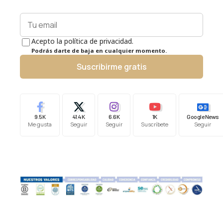
Acepto la política de privacidad.
Podrás darte de baja en cualquier momento.
Suscribirme gratis
9.5K
41.4K
6.6K
1K
Google News
Me gusta
Seguir
Seguir
Suscríbete
Seguir