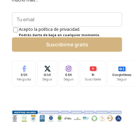
Acepto la política de privacidad.
Podrás darte de baja en cualquier momento.
Suscribirme gratis
9.5K
41.4K
6.6K
1K
Google News
Me gusta
Seguir
Seguir
Suscríbete
Seguir