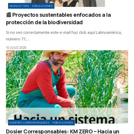
NEWSLETTERS
PUBLICACIONES
📰 Proyectos sustentables enfocados a la
protección de la biodiversidad
Si no ves correctamente este e-mail haz click aquí Latinoamérica,
número 77,…
10 JULIO, 2025
DOSIERES CORRESPONSABLES
PUBLICACIONES
Dosier Corresponsables: KM ZERO – Hacia un