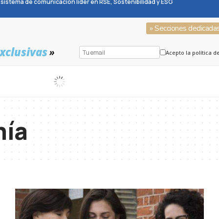
sistema de comunicación líder en RSE, Sostenibilidad y ESG
» Secciones dedicada
xclusivas
»
Acepto la política d
ía