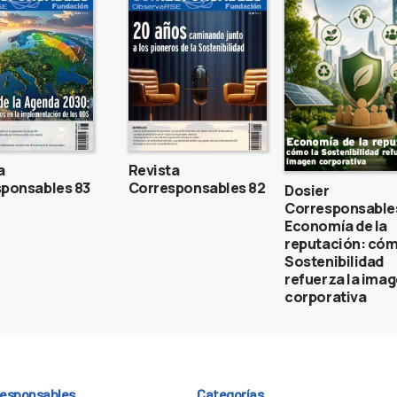
a
Revista
ponsables 83
Corresponsables 82
Dosier
Corresponsable
Economía de la
reputación: cóm
Sostenibilidad
refuerza la ima
corporativa
responsables
Categorías