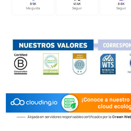
9.5K
41.4K
6.6K
Me gusta
Seguir
Seguir
Alojada en servidores responsables certificados por la
Green Web