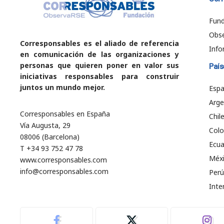
Fund
Obs
Corresponsables es el aliado de referencia
Info
en comunicación de las organizaciones y
personas que quieren poner en valor sus
País
iniciativas responsables para construir
juntos un mundo mejor.
Esp
Arge
Corresponsables en España
Chil
Vía Augusta, 29
Col
08006 (Barcelona)
Ecu
T +34 93 752 47 78
Méx
www.corresponsables.com
info@corresponsables.com
Perú
Inte