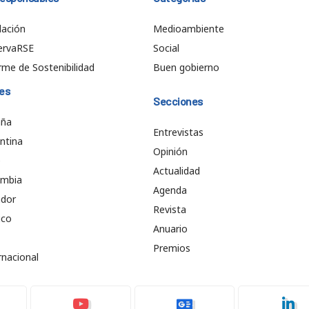
ación
Medioambiente
ervaRSE
Social
rme de Sostenibilidad
Buen gobierno
es
Secciones
aña
Entrevistas
ntina
Opinión
e
Actualidad
ombia
Agenda
ador
Revista
ico
Anuario
Premios
rnacional