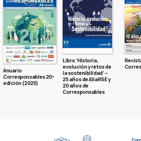
Libro ‘Historia,
Revist
evolución y retos de
Corres
Anuario
la sostenibilidad’ –
Corresponsables 20ª
25 años de AliaRSE y
edición (2025)
20 años de
Corresponsables
Cor