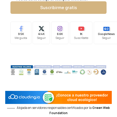
Suscribirme gratis
9.5K
41.4K
6.6K
1K
Google News
Me gusta
Seguir
Seguir
Suscríbete
Seguir
Alojada en servidores responsables certificados por la
Green Web
Foundation