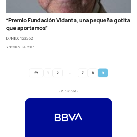
“Premio Fundación Vidanta, una pequeña gotita
que aportamos”
D7NID: 123562
3 NOVIEMBRE, 2017
1
2
…
7
8
9
- Publicidad -