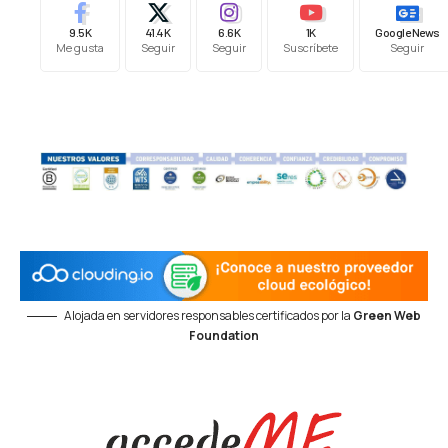
9.5K
41.4K
6.6K
1K
Google News
Me gusta
Seguir
Seguir
Suscríbete
Seguir
Alojada en servidores responsables certificados por la
Green Web
Foundation