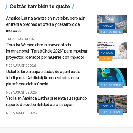
Quizás también te guste
América Latina avanza en inversión, pero aún
enfrenta brechas en oferta y desarrollo de
NOTICIAS
mercado
BUEN GOBIERNO
7 DE AUGUST DE 2026
Tara for Women abre la convocatoria
internacional “Tara’s Circle 2026” para impulsar
NOTICIAS
proyectos liderados por mujeres con impacto
SOCIAL
5 DE AUGUST DE 2026
Deloitte lanza capacidades de agentes de
Inteligencia Artificial (IA) conectados en su
NOTICIAS
plataforma global Omnia
BUEN GOBIERNO
5 DE AUGUST DE 2026
Veolia en América Latina presenta su segundo
reporte de sostenibilidad para la región
NOTICIAS
BUEN GOBIERNO
5 DE AUGUST DE 2026