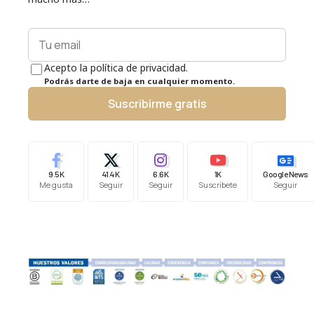
Acepto la política de privacidad.
Podrás darte de baja en cualquier momento.
Suscribirme gratis
9.5K
41.4K
6.6K
1K
Google News
Me gusta
Seguir
Seguir
Suscríbete
Seguir