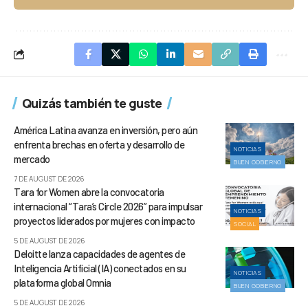
Quizás también te guste
América Latina avanza en inversión, pero aún
enfrenta brechas en oferta y desarrollo de
NOTICIAS
mercado
BUEN GOBIERNO
7 DE AUGUST DE 2026
Tara for Women abre la convocatoria
internacional “Tara’s Circle 2026” para impulsar
NOTICIAS
proyectos liderados por mujeres con impacto
SOCIAL
5 DE AUGUST DE 2026
Deloitte lanza capacidades de agentes de
Inteligencia Artificial (IA) conectados en su
NOTICIAS
plataforma global Omnia
BUEN GOBIERNO
5 DE AUGUST DE 2026