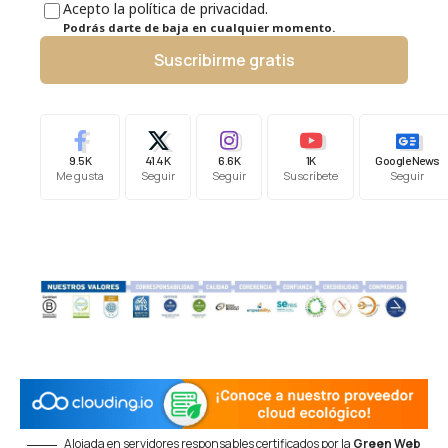
Acepto la política de privacidad.
Podrás darte de baja en cualquier momento.
Suscribirme gratis
9.5K
41.4K
6.6K
1K
Google News
Me gusta
Seguir
Seguir
Suscríbete
Seguir
Alojada en servidores responsables certificados por la
Green Web