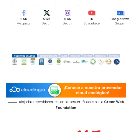
9.5K
41.4K
6.6K
1K
Google News
Me gusta
Seguir
Seguir
Suscríbete
Seguir
Alojada en servidores responsables certificados por la
Green Web
Foundation