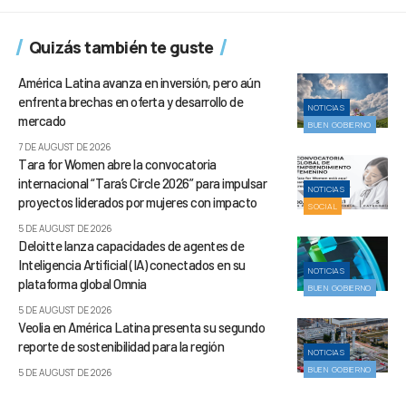
Quizás también te guste
América Latina avanza en inversión, pero aún
enfrenta brechas en oferta y desarrollo de
NOTICIAS
mercado
BUEN GOBIERNO
7 DE AUGUST DE 2026
Tara for Women abre la convocatoria
internacional “Tara’s Circle 2026” para impulsar
NOTICIAS
proyectos liderados por mujeres con impacto
SOCIAL
5 DE AUGUST DE 2026
Deloitte lanza capacidades de agentes de
Inteligencia Artificial (IA) conectados en su
NOTICIAS
plataforma global Omnia
BUEN GOBIERNO
5 DE AUGUST DE 2026
Veolia en América Latina presenta su segundo
reporte de sostenibilidad para la región
NOTICIAS
BUEN GOBIERNO
5 DE AUGUST DE 2026