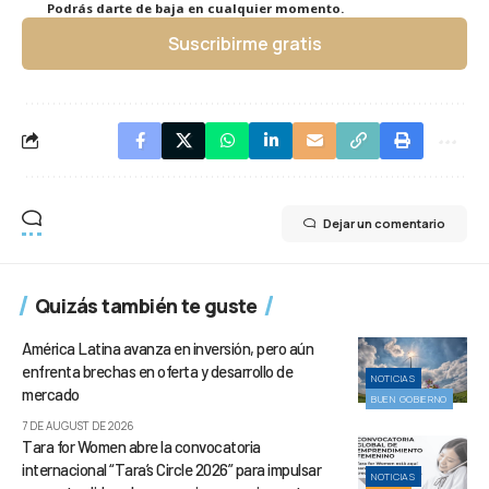
Podrás darte de baja en cualquier momento.
Suscribirme gratis
Dejar un comentario
Quizás también te guste
América Latina avanza en inversión, pero aún
enfrenta brechas en oferta y desarrollo de
NOTICIAS
mercado
BUEN GOBIERNO
7 DE AUGUST DE 2026
Tara for Women abre la convocatoria
internacional “Tara’s Circle 2026” para impulsar
NOTICIAS