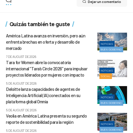
Dejar un comentario
Quizás también te guste
América Latina avanza en inversión, pero aún
enfrenta brechas en oferta y desarrollo de
NOTICIAS
mercado
BUEN GOBIERNO
7 DE AUGUST DE 2026
Tara for Women abre la convocatoria
internacional “Tara’s Circle 2026” para impulsar
NOTICIAS
proyectos liderados por mujeres con impacto
SOCIAL
5 DE AUGUST DE 2026
Deloitte lanza capacidades de agentes de
Inteligencia Artificial (IA) conectados en su
NOTICIAS
plataforma global Omnia
BUEN GOBIERNO
5 DE AUGUST DE 2026
Veolia en América Latina presenta su segundo
reporte de sostenibilidad para la región
NOTICIAS
BUEN GOBIERNO
5 DE AUGUST DE 2026