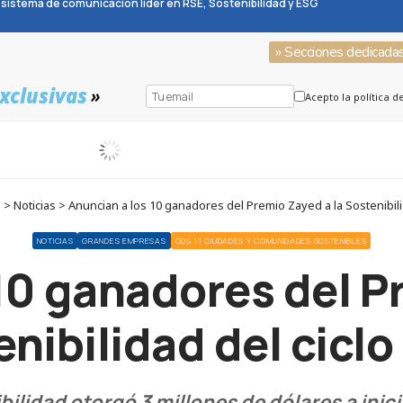
sistema de comunicación líder en RSE, Sostenibilidad y ESG
» Secciones dedicada
xclusivas
»
Acepto la política d
 Noticias > Anuncian a los 10 ganadores del Premio Zayed a la Sostenibili
NOTICIAS
GRANDES EMPRESAS
ODS 11 CIUDADES Y COMUNIDADES SOSTENIBLES
10 ganadores del P
nibilidad del cicl
ilidad otorgó 3 millones de dólares a inic