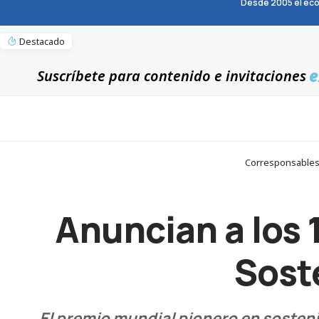
Desde 2005 el eco
Destacado
e
Suscríbete para contenido e invitaciones
Corresponsables >
Anuncian a los 
Soste
El premio mundial pionero en sostenib