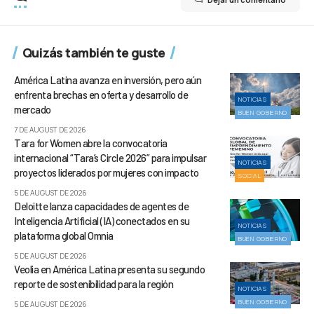
Quizás también te guste
América Latina avanza en inversión, pero aún
enfrenta brechas en oferta y desarrollo de
NOTICIAS
mercado
BUEN GOBIERNO
7 DE AUGUST DE 2026
Tara for Women abre la convocatoria
internacional “Tara’s Circle 2026” para impulsar
NOTICIAS
proyectos liderados por mujeres con impacto
SOCIAL
5 DE AUGUST DE 2026
Deloitte lanza capacidades de agentes de
Inteligencia Artificial (IA) conectados en su
NOTICIAS
plataforma global Omnia
BUEN GOBIERNO
5 DE AUGUST DE 2026
Veolia en América Latina presenta su segundo
reporte de sostenibilidad para la región
NOTICIAS
BUEN GOBIERNO
5 DE AUGUST DE 2026