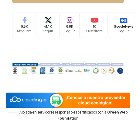
9.5K
41.4K
6.6K
1K
Google News
Me gusta
Seguir
Seguir
Suscríbete
Seguir
Alojada en servidores responsables certificados por la
Green Web
Foundation